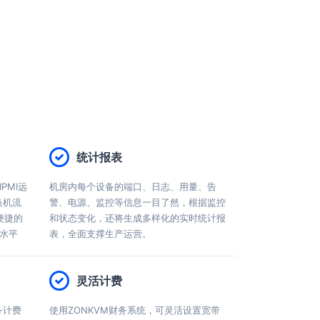
统计报表
PMI远
机房内每个设备的端口、日志、用量、告
换机流
警、电源、监控等信息一目了然，根据监控
便捷的
和状态变化，还将生成多样化的实时统计报
水平
表，全面支撑生产运营。
灵活计费
务计费
使用ZONKVM财务系统，可灵活设置宽带