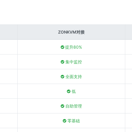
ZONKVM对接
提升80%
集中监控
全面支持
低
自助管理
零基础